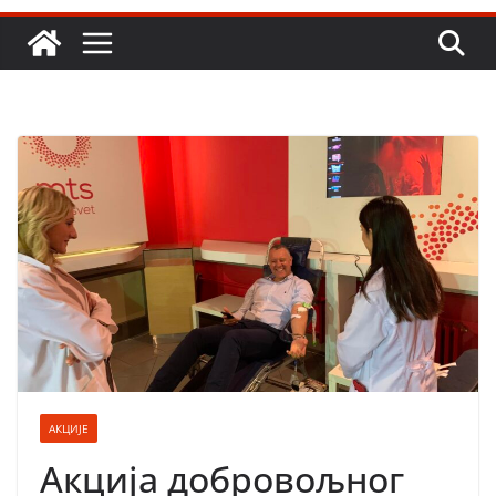
АКЦИЈЕ
Акција добровољног