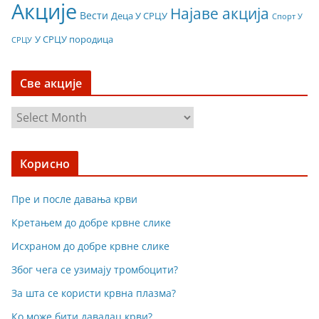
Акције
Најаве акција
Вести
Деца У СРЦУ
Спорт У
У СРЦУ породица
СРЦУ
Све акције
С
в
е
Корисно
а
к
Пре и после давања крви
ц
и
Кретањем до добре крвне слике
ј
Исхраном до добре крвне слике
е
Због чега се узимају тромбоцити?
За шта се користи крвна плазма?
Ко може бити давалац крви?