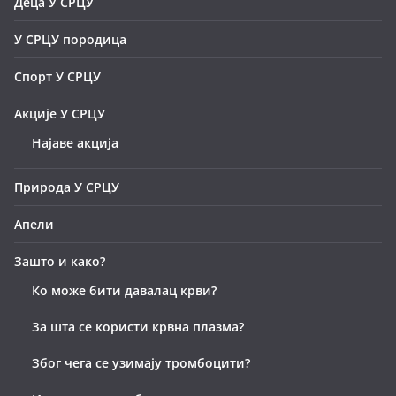
Деца У СРЦУ
У СРЦУ породица
Спорт У СРЦУ
Акције У СРЦУ
Најаве акција
Природа У СРЦУ
Апели
Зашто и како?
Ко може бити давалац крви?
За шта се користи крвна плазма?
Због чега се узимају тромбоцити?