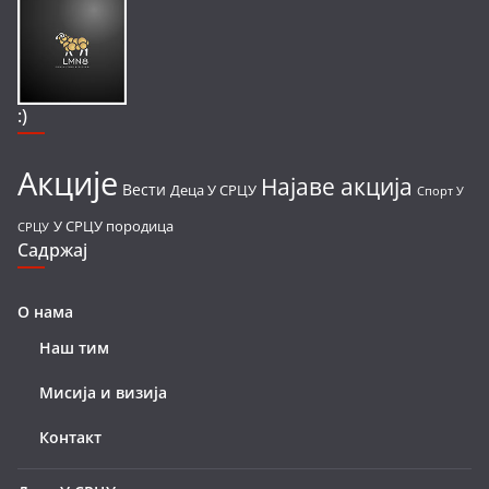
:)
Акције
Најаве акција
Вести
Деца У СРЦУ
Спорт У
У СРЦУ породица
СРЦУ
Садржај
О нама
Наш тим
Мисија и визија
Контакт