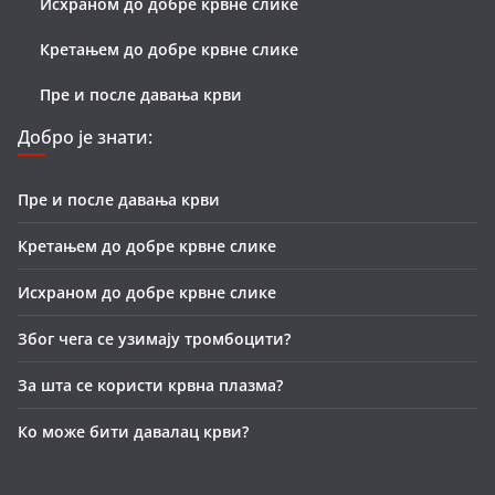
Исхраном до добре крвне слике
Кретањем до добре крвне слике
Пре и после давања крви
Добро је знати:
Пре и после давања крви
Кретањем до добре крвне слике
Исхраном до добре крвне слике
Због чега се узимају тромбоцити?
За шта се користи крвна плазма?
Ко може бити давалац крви?