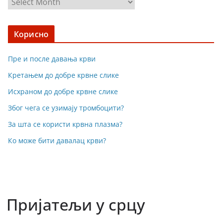
С
в
е
Корисно
а
к
Пре и после давања крви
ц
и
Кретањем до добре крвне слике
ј
Исхраном до добре крвне слике
е
Због чега се узимају тромбоцити?
За шта се користи крвна плазма?
Ко може бити давалац крви?
Пријатељи у срцу