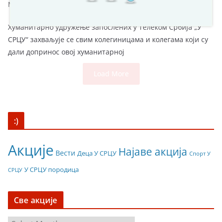
March 11, 2017
Хуманитарно удружење запослених у Телеком Србија „У
СРЦУ“ захваљује се свим колегиницама и колегама који су
дали допринос овој хуманитарној
Load More
:)
Акције
Најаве акција
Вести
Деца У СРЦУ
Спорт У
У СРЦУ породица
СРЦУ
Све акције