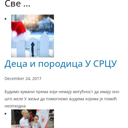
Све …
Деца и породица У СРЦУ
December 24, 2017
Будимо хумани према који немају могућност да имају оно
што желе У жељи да помогнемо људима којима је помоћ
неопходна