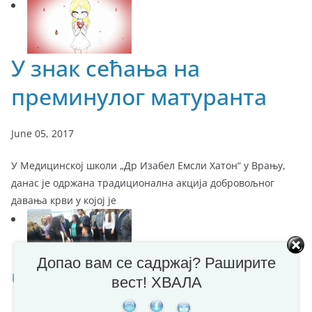
У знак сећања на
преминулог матуранта
June 05, 2017
У Медицинској школи „Др Изабел Емсли Хатон“ у Врању,
данас је одржана традиционална акција добровољног
давања крви у којој је
Допао вам се садржај? Раширите
Чепом до осмеха
вест! ХВАЛА