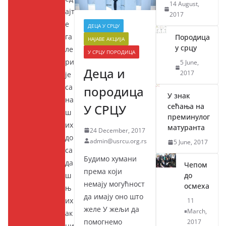
14 August,
ајт
2017
е
ДЕЦА У СРЦУ
га
Породица
НАЈАВЕ АКЦИЈА
у срцу
ле
У СРЦУ ПОРОДИЦА
ри
5 June,
Деца и
2017
је
са
породица
У знак
на
У СРЦУ
сећања на
ш
преминулог
их
матуранта
24 December, 2017
до
admin@usrcu.org.rs
5 June, 2017
са
Будимо хумани
да
Чепом
према који
ш
до
немају могућност
осмеха
њ
да имају оно што
их
11
желе У жељи да
March,
ак
помогнемо
2017
ци