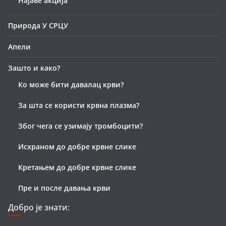
Најаве акција
Природа У СРЦУ
Апели
Зашто и како?
Ко може бити давалац крви?
За шта се користи крвна плазма?
Због чега се узимају тромбоцити?
Исхраном до добре крвне слике
Кретањем до добре крвне слике
Пре и после давања крви
Добро је знати: