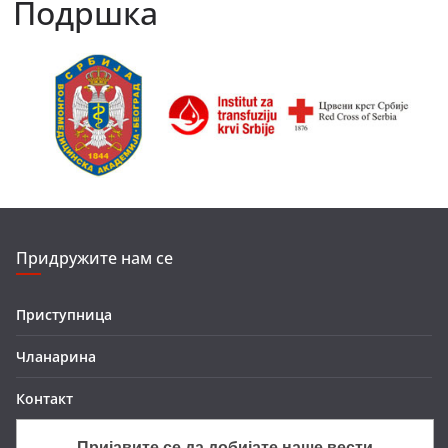
Подршка
Придружите нам се
Приступница
Чланарина
Контакт
Пријавите се да добијате наше вести