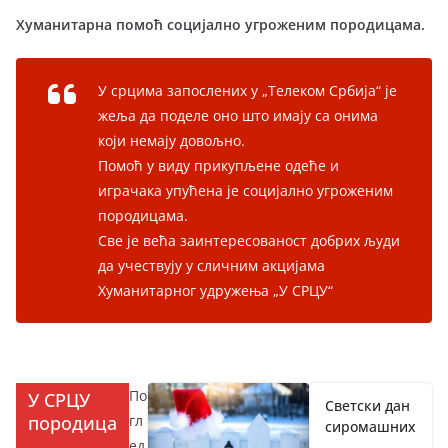
Хуманитарна помоћ социјално угроженим породицама.
У срцима запослених у „Телеком Србија“ је
жеља да поделе оно што имају са онима
који немају довољно.
Помоћ у виду прикупљене одеће и
играчака упућена је социјално угроженим
породицама.
Све је већа заинтересованост добрих људи
да учествују у сличним акцијама
Хуманитарног удружења „У СРЦУ“
По
У СРЦУ
Светски дан
породица
гл
сиромашних
ед